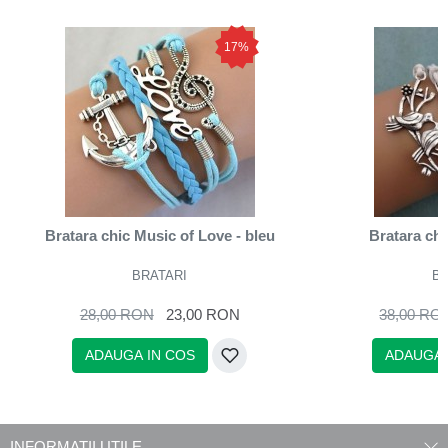
17%
Bratara chic Music of Love - bleu
Bratara ch
BRATARI
BR
28,00 RON
23,00 RON
38,00 RO
ADAUGA IN COS
ADAUGA 
INFORMATII UTILE