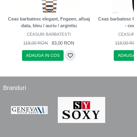
Ceas barbatesc elegant, Fngeen, afisaj
Ceas barbatesc Cu
data, bleu / auriu / argintiu
- cod
CEASURI BARBATESTI
CEASURI
118,00 RON
83,00 RON
118,00 R
ADAUGA IN COS
ADAUGA 
Branduri