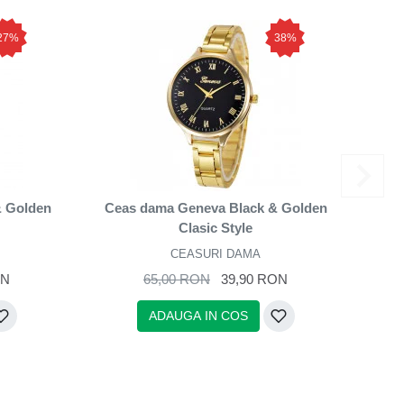
27%
38%
& Golden
Ceas dama Geneva Black & Golden
Ceas 
Clasic Style
CEASURI DAMA
ON
65,00 RON
39,90 RON
ADAUGA IN COS