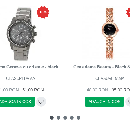
16%
a Geneva cu cristale - black
Ceas dama Beauty - Black 
CEASURI DAMA
CEASURI DAMA
1,00 RON
51,00 RON
48,00 RON
35,00 R
ADAUGA IN COS
ADAUGA IN COS