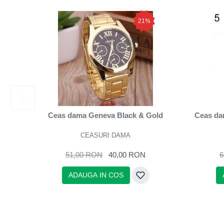
21%
Ceas dama Geneva Black & Gold
Ceas dam
CEASURI DAMA
51,00 RON
40,00 RON
6
ADAUGA IN COS