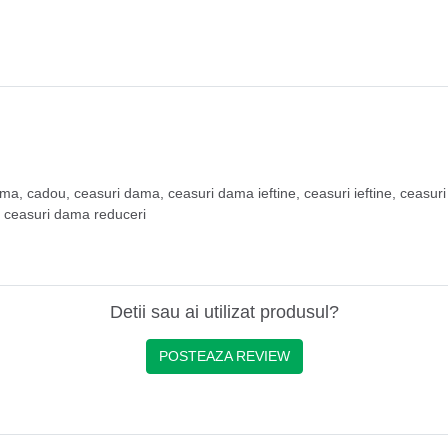
ama
,
cadou
,
ceasuri dama
,
ceasuri dama ieftine
,
ceasuri ieftine
,
ceasuri
,
ceasuri dama reduceri
Detii sau ai utilizat produsul?
POSTEAZA REVIEW