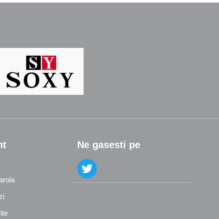
nt
Ne gasesti pe
arola
zi
ite