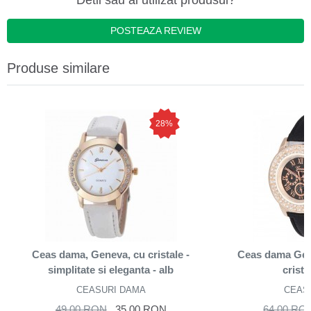
Detii sau ai utilizat produsul?
POSTEAZA REVIEW
Produse similare
28%
Ceas dama, Geneva, cu cristale -
Ceas dama Gen
simplitate si eleganta - alb
crista
CEASURI DAMA
CEAS
49,00 RON
35,00 RON
64,00 RO