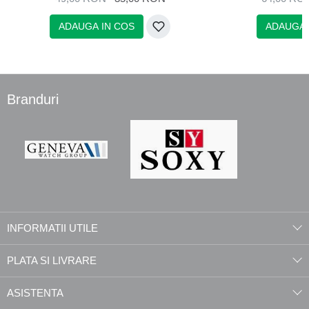
ADAUGA IN COS
ADAUGA 
Branduri
INFORMATII UTILE
PLATA SI LIVRARE
ASISTENTA