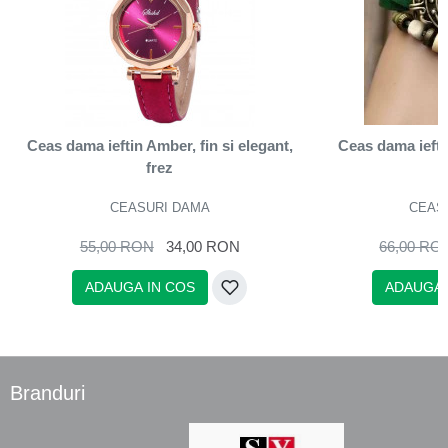
Ceas dama ieftin Amber, fin si elegant,
Ceas dama iefti
frez
v
CEASURI DAMA
CEAS
55,00 RON
34,00 RON
66,00 RO
ADAUGA IN COS
ADAUGA 
Branduri