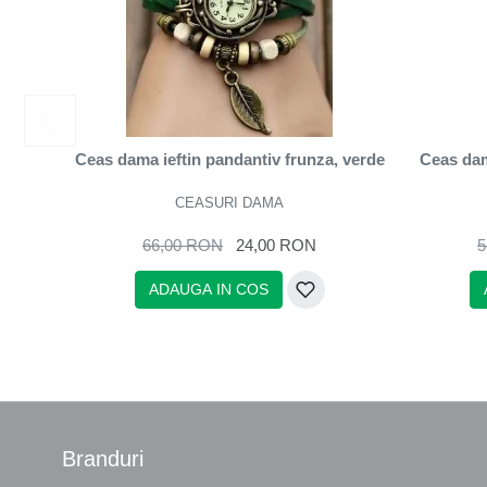
Ceas dama ieftin pandantiv frunza, verde
Ceas dama
CEASURI DAMA
66,00 RON
24,00 RON
5
ADAUGA IN COS
Branduri