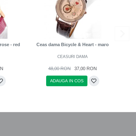
rose - red
Ceas dama Bicycle & Heart - maro
Ceas 
CEASURI DAMA
ON
48,00 RON
37,00 RON
ADAUGA IN COS