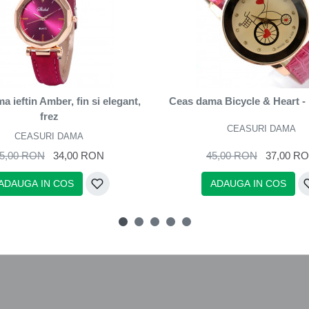
 ieftin Amber, fin si elegant,
Ceas dama Bicycle & Heart - 
frez
CEASURI DAMA
CEASURI DAMA
5,00 RON
34,00 RON
45,00 RON
37,00 R
ADAUGA IN COS
ADAUGA IN COS