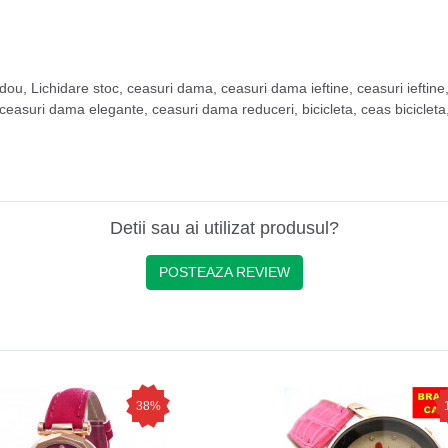
dou
,
Lichidare stoc
,
ceasuri dama
,
ceasuri dama ieftine
,
ceasuri ieftine
ceasuri dama elegante
,
ceasuri dama reduceri
,
bicicleta
,
ceas bicicleta
Detii sau ai utilizat produsul?
POSTEAZA REVIEW
38%