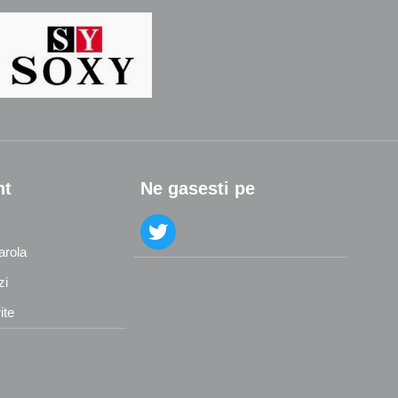
nt
Ne gasesti pe
arola
zi
ite