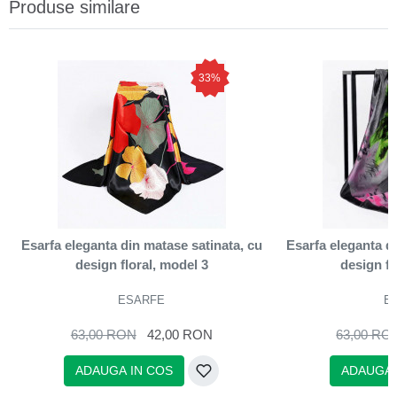
Produse similare
33%
Esarfa eleganta din matase satinata, cu
Esarfa eleganta d
design floral, model 3
design fl
ESARFE
E
63,00 RON
42,00 RON
63,00 RO
ADAUGA IN COS
ADAUGA 