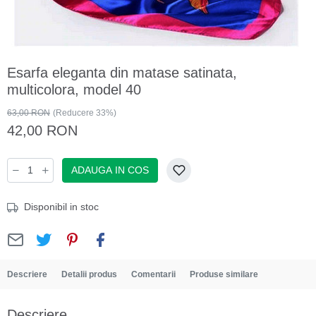
Esarfa eleganta din matase satinata,
multicolora, model 40
63,00 RON
(Reducere 33%)
42,00 RON
ADAUGA IN COS
Disponibil in stoc
Descriere
Detalii produs
Comentarii
Produse similare
Descriere