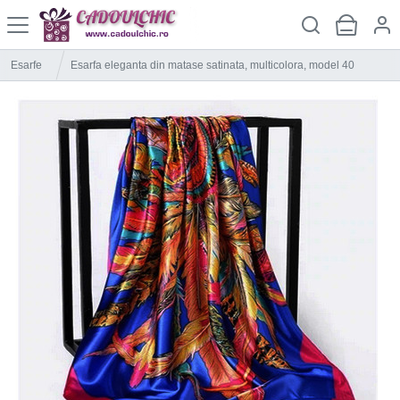
Esarfe
Esarfa eleganta din matase satinata, multicolora, model 40