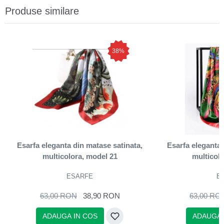
Produse similare
38%
Esarfa eleganta din matase satinata,
Esarfa eleganta 
multicolora, model 21
multicol
ESARFE
E
63,00 RON
38,90 RON
63,00 RO
ADAUGA IN COS
ADAUGA 