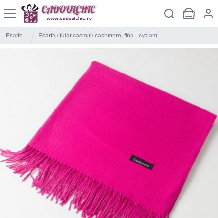
Esarfe
Esarfa / fular casmir / cashmere, fina - cyclam