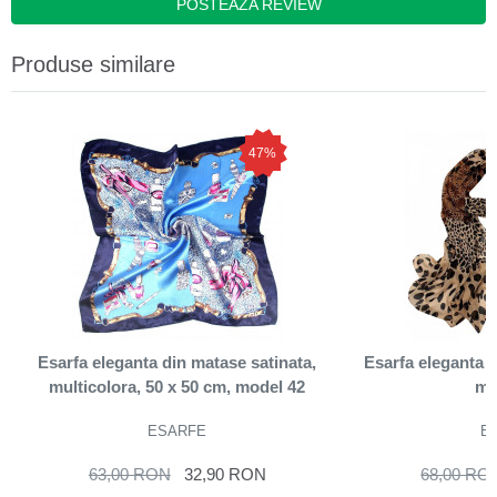
POSTEAZA REVIEW
Produse similare
47%
Esarfa eleganta din matase satinata,
Esarfa eleganta d
multicolora, 50 x 50 cm, model 42
mo
ESARFE
E
63,00 RON
32,90 RON
68,00 RO