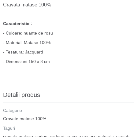
Cravata matase 100%
Caracteristici:
- Culoare: nuante de rosu
- Material: Matase 100%
- Tesatura: Jacquard
- Dimensiuni:150 x 8 cm
Detalii produs
Categorie
Cravate matase 100%
Taguri
cravata matase
,
cadou
,
cadouri
,
cravata matase naturala
,
cravata