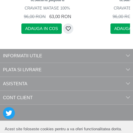
CRAVATE MATASE 100%
CRAVATE 
96,00 RON
63,00 RON
96,00 RO
ADAUGA IN COS
ADAUGA 
INFORMATII UTILE
PLATA SI LIVRARE
ASISTENTA
CONT CLIENT
Acest site foloseste cookies pentru a va oferi functionalitatea dorita.