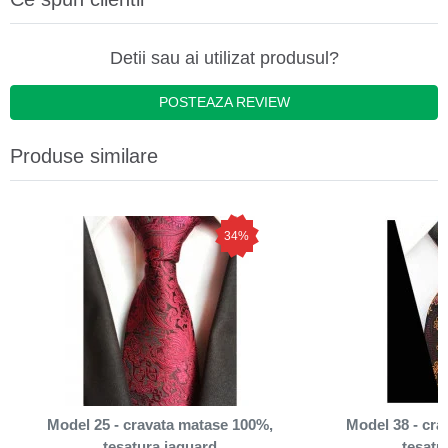
Detii sau ai utilizat produsul?
POSTEAZA REVIEW
Produse similare
34%
Model 25 - cravata matase 100%,
Model 38 - cr
tesatura jaquard
tesatu