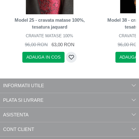
Model 25 - cravata matase 100%,
Model 38 - cr
tesatura jaquard
tesatu
CRAVATE MATASE 100%
CRAVATE 
96,00 RON
63,00 RON
96,00 RO
ADAUGA IN COS
ADAUGA 
INFORMATII UTILE
PLATA SI LIVRARE
ASISTENTA
CONT CLIENT