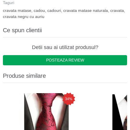
Taguri
cravata matase
,
cadou
,
cadouri
,
cravata matase naturala
,
cravata
,
cravata negru cu auriu
Ce spun clientii
Detii sau ai utilizat produsul?
POSTEAZA REVIEW
Produse similare
34%