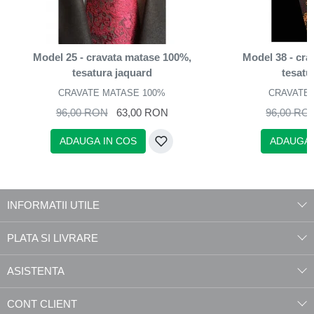
Model 25 - cravata matase 100%,
Model 38 - cr
tesatura jaquard
tesatu
CRAVATE MATASE 100%
CRAVATE 
96,00 RON
63,00 RON
96,00 RO
ADAUGA IN COS
ADAUGA 
INFORMATII UTILE
PLATA SI LIVRARE
ASISTENTA
CONT CLIENT