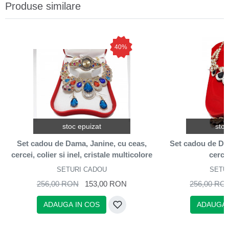
Produse similare
40%
stoc epuizat
stoc
Set cadou de Dama, Janine, cu ceas,
Set cadou de Da
cercei, colier si inel, cristale multicolore
cercei
SETURI CADOU
SETU
256,00 RON
153,00 RON
256,00 RO
ADAUGA IN COS
ADAUGA 