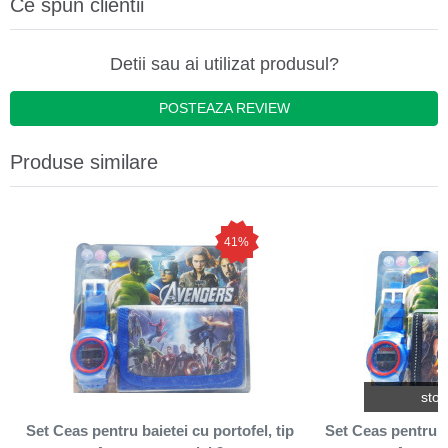
Ce spun clientii
Detii sau ai utilizat produsul?
POSTEAZA REVIEW
Produse similare
41%
stoc
Set Ceas pentru baietei cu portofel, tip
Set Ceas pentru ba