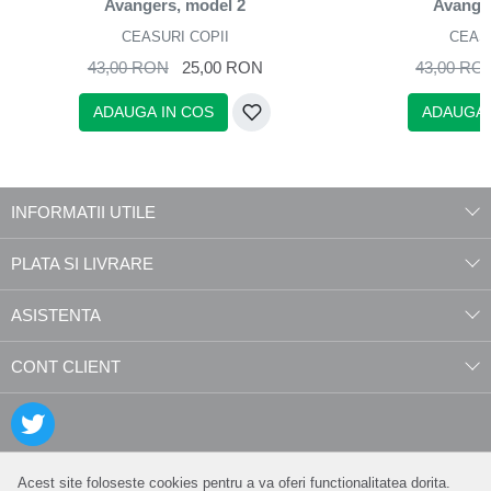
Avangers, model 2
Avange
CEASURI COPII
CEAS
43,00 RON
25,00 RON
43,00 RO
ADAUGA IN COS
ADAUGA 
INFORMATII UTILE
PLATA SI LIVRARE
ASISTENTA
CONT CLIENT
Acest site foloseste cookies pentru a va oferi functionalitatea dorita.