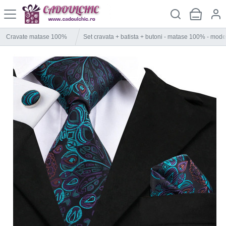
Cravate matase 100%
Set cravata + batista + butoni - matase 100% - mode