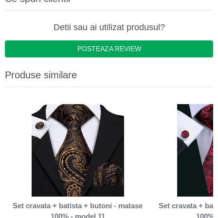
Detii sau ai utilizat produsul?
POSTEAZA REVIEW
Produse similare
Set cravata + batista + butoni - matase
Set cravata + bat
100% - model 11
100% 