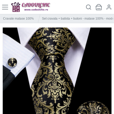
Cravate matase 100%
Set cravata + batista + butoni - matase 100% - mode