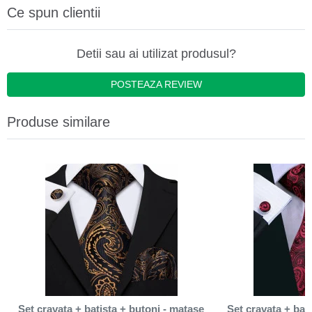
Ce spun clientii
Detii sau ai utilizat produsul?
POSTEAZA REVIEW
Produse similare
Set cravata + batista + butoni - matase
Set cravata + bat