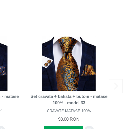
i - matase
Set cravata + batista + butoni - matase
Set c
100% - model 33
%
CRAVATE MATASE 100%
98,00 RON