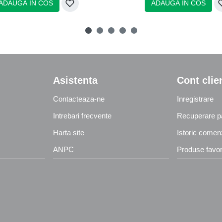
ADAUGA IN COS
ADAUGA IN COS
Asistenta
Cont clie
Contacteaza-ne
Inregistrare
Intrebari frecvente
Recuperare p
Harta site
Istoric comen
ANPC
Produse favor