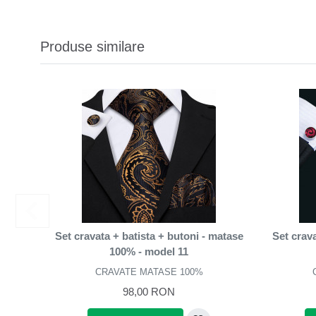
Produse similare
Set cravata + batista + butoni - matase
Set crava
100% - model 11
CRAVATE MATASE 100%
98,00 RON