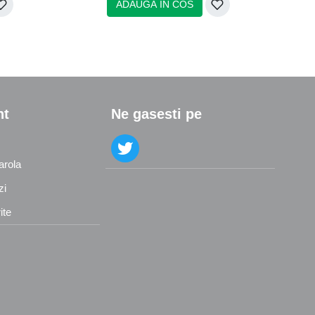
ADAUGA IN COS
nt
Ne gasesti pe
arola
zi
ite