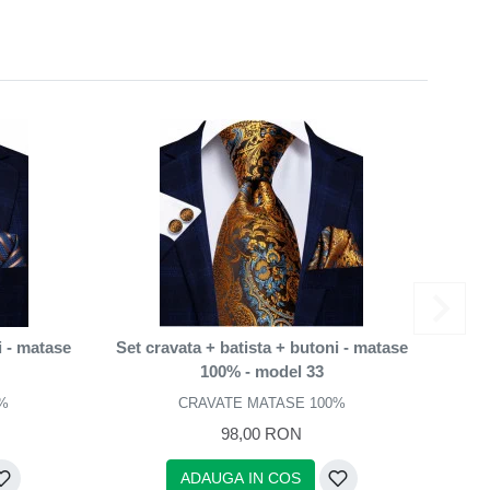
i - matase
Set cravata + batista + butoni - matase
Set c
100% - model 33
%
CRAVATE MATASE 100%
98,00 RON
ADAUGA IN COS