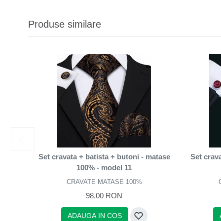
Produse similare
Set cravata + batista + butoni - matase
Set crava
100% - model 11
CRAVATE MATASE 100%
98,00 RON
ADAUGA IN COS