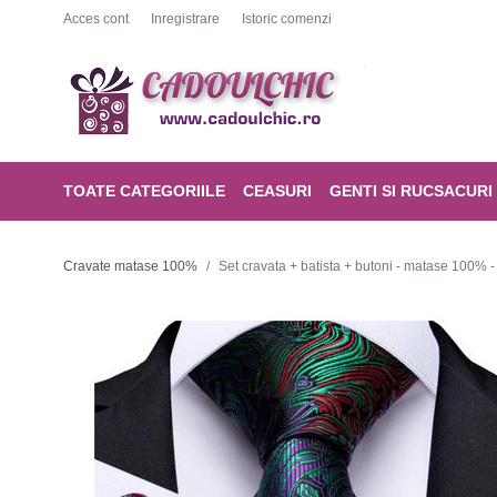
Acces cont
Inregistrare
Istoric comenzi
TOATE CATEGORIILE
CEASURI
GENTI SI RUCSACURI
Cravate matase 100%
Set cravata + batista + butoni - matase 100% 