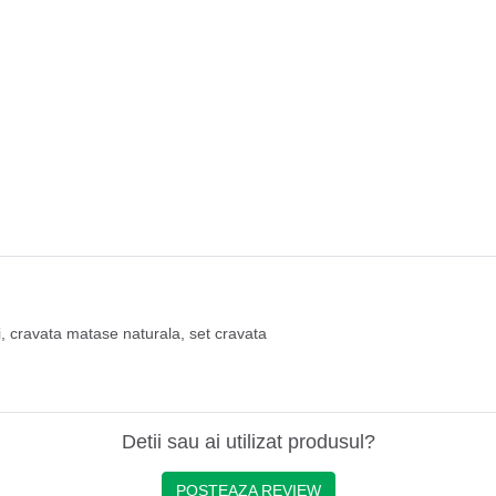
i
,
cravata matase naturala
,
set cravata
Detii sau ai utilizat produsul?
POSTEAZA REVIEW