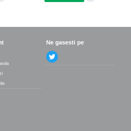
nt
Ne gasesti pe
arola
zi
ite