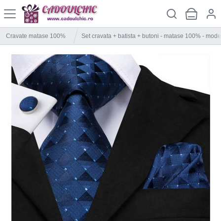
Cravate matase 100%
Set cravata + batista + butoni - matase 100% - mode