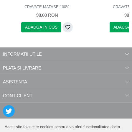
CRAVATE MATASE 100%
CRAVATE 
98,00 RON
98,
ADAUGA IN COS
ADAUGA 
INFORMATII UTILE
PLATA SI LIVRARE
ASISTENTA
CONT CLIENT
Acest site foloseste cookies pentru a va oferi functionalitatea dorita.