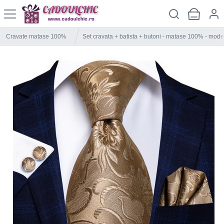
Cravate matase 100%
Set cravata + batista + butoni - matase 100% - mode