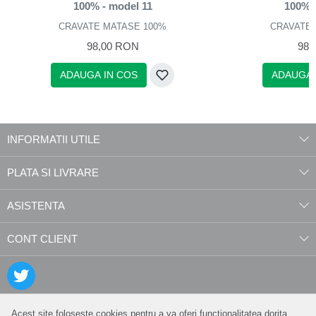
100% - model 11
100% 
CRAVATE MATASE 100%
CRAVATE 
98,00 RON
98,
ADAUGA IN COS
ADAUGA 
INFORMATII UTILE
PLATA SI LIVRARE
ASISTENTA
CONT CLIENT
Acest site foloseste cookies pentru a va oferi functionalitatea dorita.