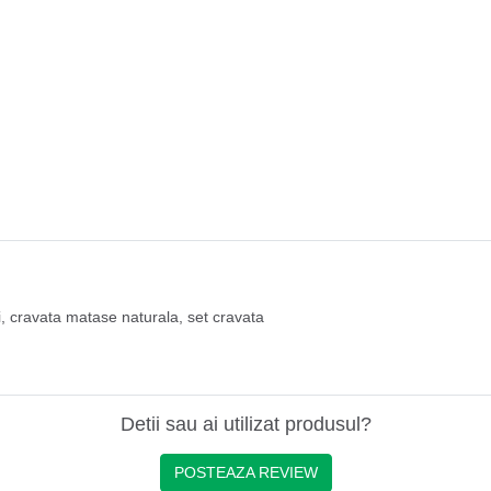
i
,
cravata matase naturala
,
set cravata
Detii sau ai utilizat produsul?
POSTEAZA REVIEW