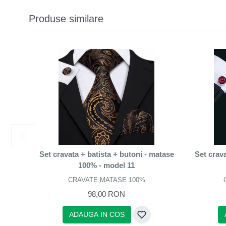
Produse similare
Set cravata + batista + butoni - matase
Set crava
100% - model 11
CRAVATE MATASE 100%
98,00 RON
ADAUGA IN COS