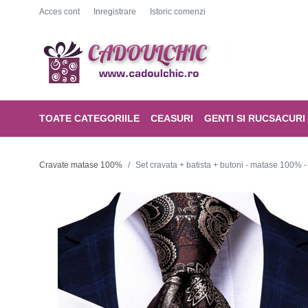
Acces cont
Inregistrare
Istoric comenzi
TOATE CATEGORIILE
CEASURI
GENTI SI RUCSACURI
Cravate matase 100%
Set cravata + batista + butoni - matase 100% 