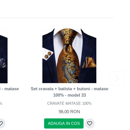
i - matase
Set cravata + batista + butoni - matase
Set c
100% - model 33
%
CRAVATE MATASE 100%
98,00 RON
ADAUGA IN COS