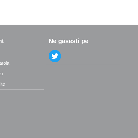
nt
Ne gasesti pe
arola
zi
ite