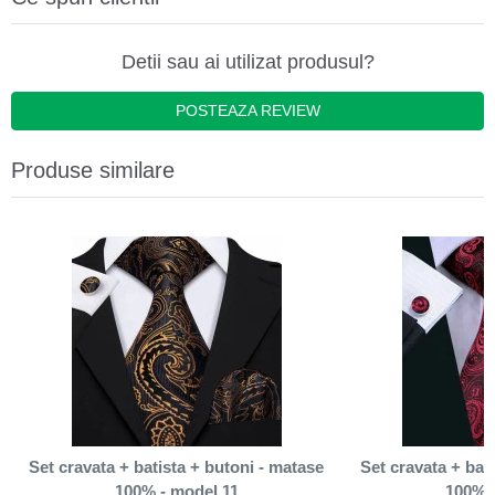
Detii sau ai utilizat produsul?
POSTEAZA REVIEW
Produse similare
Set cravata + batista + butoni - matase
Set cravata + bat
100% - model 11
100% 