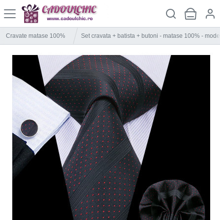
Cravate matase 100%
Set cravata + batista + butoni - matase 100% - mode