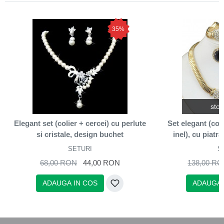
35%
stoc
Elegant set (colier + cercei) cu perlute
Set elegant (coli
si cristale, design buchet
inel), cu piatra
SETURI
S
68,00 RON
44,00 RON
138,00 R
ADAUGA IN COS
ADAUGA 