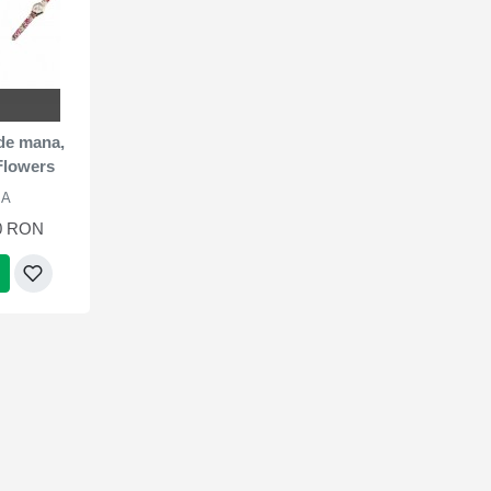
 de mana,
 Flowers
MA
0 RON