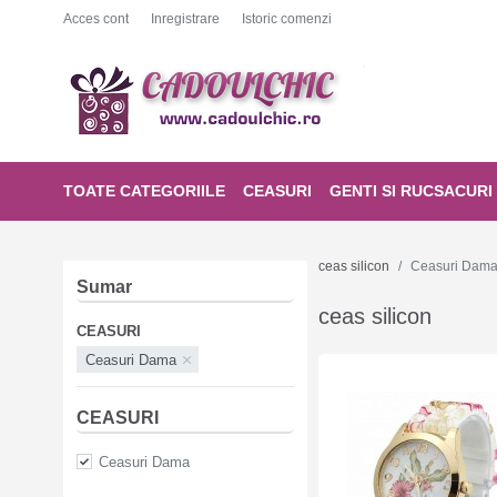
Acces cont
Inregistrare
Istoric comenzi
TOATE CATEGORIILE
CEASURI
GENTI SI RUCSACURI
ceas silicon
Ceasuri Dam
Sumar
ceas silicon
CEASURI
Ceasuri Dama
CEASURI
Ceasuri Dama