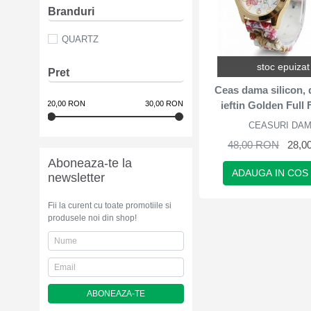
Branduri
QUARTZ
stoc epuizat
Pret
Ceas dama silicon,
ieftin Golden Full
20,00 RON
30,00 RON
CEASURI DA
48,00 RON
28,0
Aboneaza-te la
ADAUGA IN COS
newsletter
Fii la curent cu toate promotiile si
produsele noi din shop!
ABONEAZA-TE