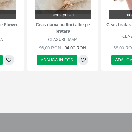
stoc epuizat
sto
e Flower -
Ceas dama cu flori albe pe
Ceas bratar
bratara
CEA
MA
CEASURI DAMA
96,00 RON
34,00 RON
58,00 R
ADAUGA IN COS
ADAUGA