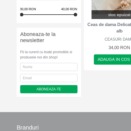
30,00 RON
40,00 RON
stoc epuizat
Ceas de dama Delicat
alb
Aboneaza-te la
CEASURI DA
newsletter
34,00 RON
Fii la curent cu toate promotiile si
produsele noi din shop!
ADAUGA IN COS
ABONEAZA-TE
Branduri