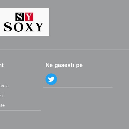
nt
Ne gasesti pe
arola
zi
ite