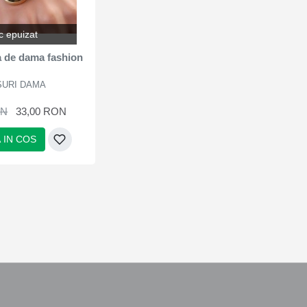
c epuizat
a de dama fashion
SURI DAMA
ON
33,00 RON
 IN COS