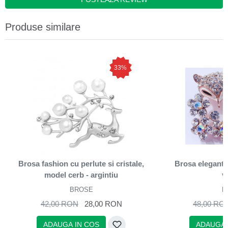
Produse similare
33%
Brosa fashion cu perlute si cristale,
Brosa eleganta
model cerb - argintiu
v
BROSE
B
42,00 RON
28,00 RON
48,00 RO
ADAUGA IN COS
ADAUGA 