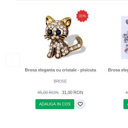
31%
Brosa eleganta cu cristale - pisicuta
Brosa eleg
BROSE
45,00 RON
31,00 RON
4
ADAUGA IN COS