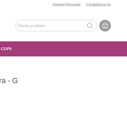
Intrebari frecvente
Contacteaza-ne
 COPII
ra - G