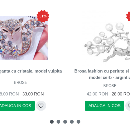
31%
anta cu cristale, model vulpita
Brosa fashion cu perlute si 
model cerb - arginti
BROSE
BROSE
8,00 RON
33,00 RON
42,00 RON
28,00 R
ADAUGA IN COS
ADAUGA IN COS