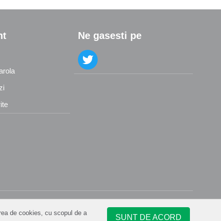
nt
Ne gasesti pe
arola
zi
ite
rea de cookies, cu scopul de a
SUNT DE ACORD