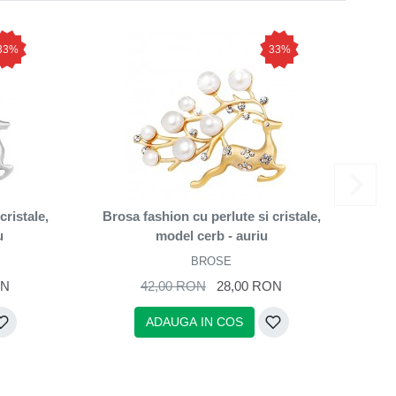
33%
33%
cristale,
Brosa fashion cu perlute si cristale,
Eleg
u
model cerb - auriu
BROSE
ON
42,00 RON
28,00 RON
ADAUGA IN COS