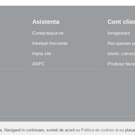
Asistenta
Cont clie
Contacteaza-ne
Inregistrare
Intrebari frecvente
Recuperare p
Harta site
Istoric comen
ANPC
Produse favor
ita. Navigand in continuare, sunteti de acord cu
Politica de cookies
si cu plasa