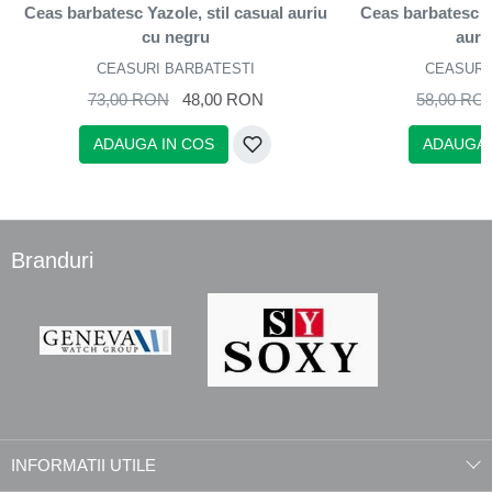
Ceas barbatesc Yazole, stil casual auriu
Ceas barbatesc De
cu negru
auri
CEASURI BARBATESTI
CEASURI
73,00 RON
48,00 RON
58,00 RO
ADAUGA IN COS
ADAUGA 
Branduri
INFORMATII UTILE