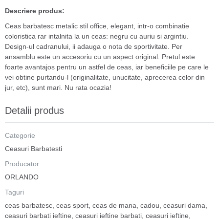
Descriere produs:
Ceas barbatesc metalic stil office, elegant, intr-o combinatie
coloristica rar intalnita la un ceas: negru cu auriu si argintiu.
Design-ul cadranului, ii adauga o nota de sportivitate. Per
ansamblu este un accesoriu cu un aspect original. Pretul este
foarte avantajos pentru un astfel de ceas, iar beneficiile pe care le
vei obtine purtandu-l (originalitate, unucitate, aprecerea celor din
jur, etc), sunt mari. Nu rata ocazia!
Detalii produs
Categorie
Ceasuri Barbatesti
Producator
ORLANDO
Taguri
ceas barbatesc
,
ceas sport
,
ceas de mana
,
cadou
,
ceasuri dama
,
ceasuri barbati ieftine
,
ceasuri ieftine barbati
,
ceasuri ieftine
,