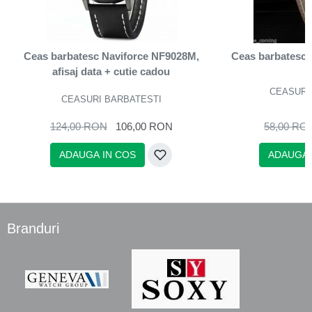
Ceas barbatesc Naviforce NF9028M,
Ceas barbatesc st
afisaj data + cutie cadou
CEASURI
CEASURI BARBATESTI
124,00 RON
106,00 RON
58,00 RO
ADAUGA IN COS
ADAUGA 
Branduri