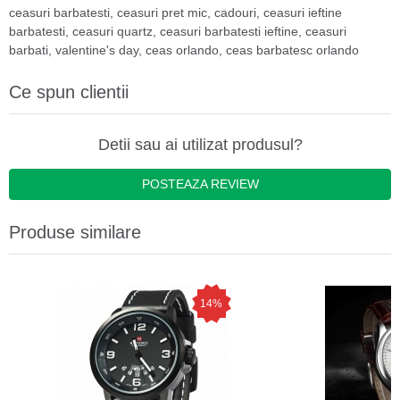
ceasuri barbatesti
,
ceasuri pret mic
,
cadouri
,
ceasuri ieftine
barbatesti
,
ceasuri quartz
,
ceasuri barbatesti ieftine
,
ceasuri
barbati
,
valentine's day
,
ceas orlando
,
ceas barbatesc orlando
Ce spun clientii
Detii sau ai utilizat produsul?
POSTEAZA REVIEW
Produse similare
14%