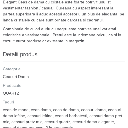
Elegant Ceas de dama cu cristale este foarte potrivit unui stil
vestimentar fashion / casual. Cureaua cu aspect interesant la
partea superioara ii aduc acestui accesoriu un plus de eleganta, pe
langa cristalele cu care sunt ornate carcasa si cadranul.
Combinatia de culori auriu cu negru este potrivita unei varietati
coloristice a vestimentatiei. Pretul este la indemana oricui, ca si in
cazul tuturor produselor existente in magazin.
Detalii produs
Categorie
Ceasuri Dama
Producator
QUARTZ
Taguri
ceas de mana
,
ceas dama
,
ceas de dama
,
ceasuri dama
,
ceasuri
dama ieftine
,
ceasuri ieftine
,
ceasuri barbatesti
,
ceasuri dama pret
mic
,
ceasuri pretz mic
,
ceasuri quartz
,
ceasuri dama elegante
,
ceasuri dama reduceri
,
2 la pret special