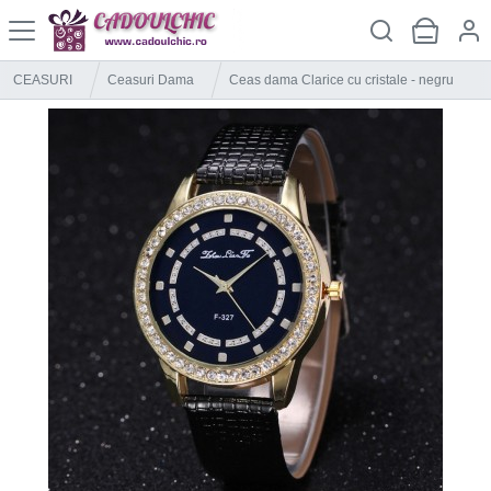
CEASURI
Ceasuri Dama
Ceas dama Clarice cu cristale - negru