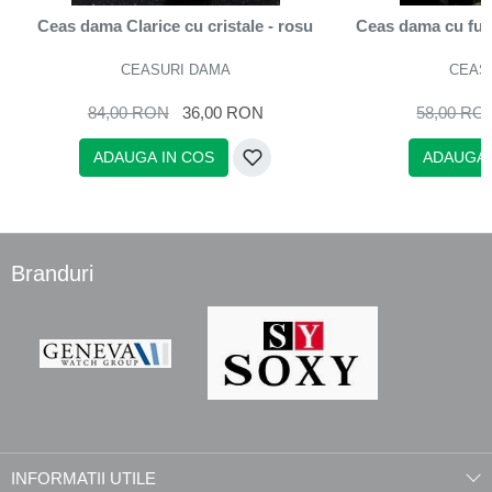
Ceas dama Clarice cu cristale - rosu
Ceas dama cu fund
CEASURI DAMA
CEAS
84,00 RON
36,00 RON
58,00 RO
ADAUGA IN COS
ADAUGA 
Branduri
INFORMATII UTILE