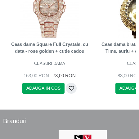
Ceas dama Square Full Crystals, cu
Ceas dama bratar
data - rose golden + cutie cadou
Time, auriu + c
CEASURI DAMA
CEAS
163,00 RON
78,00 RON
83,00 RO
ADAUGA IN COS
ADAUGA 
Branduri