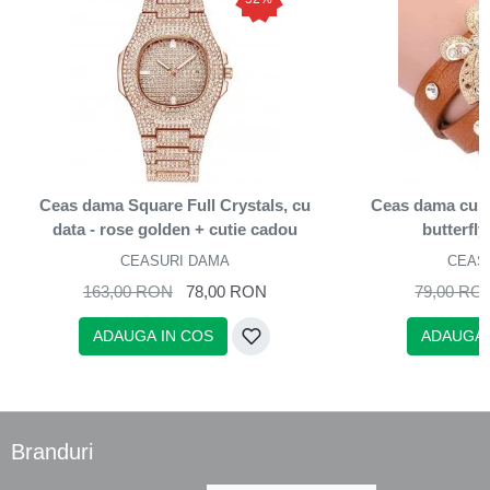
Ceas dama Square Full Crystals, cu
Ceas dama cure
data - rose golden + cutie cadou
butterfly
CEASURI DAMA
CEAS
163,00 RON
78,00 RON
79,00 RO
ADAUGA IN COS
ADAUGA 
Branduri