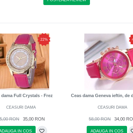
22%
dama Full Crystals - Frez
Ceas dama Geneva ieftin, de d
CEASURI DAMA
CEASURI DAMA
5,00 RON
35,00 RON
58,00 RON
34,00 R
ADAUGA IN COS
ADAUGA IN COS