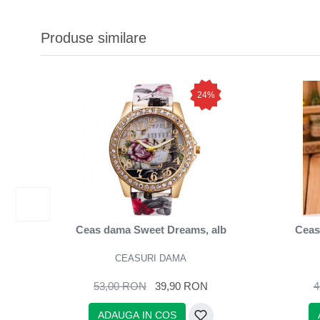
Produse similare
24%
Ceas dama Sweet Dreams, alb
Ceas 
CEASURI DAMA
53,00 RON
39,90 RON
4
ADAUGA IN COS