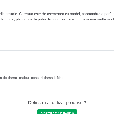
din cristale. Cureaua este de asemenea cu model, asortandu-se perfect c
i la moda, platind foarte putin. Ai optiunea de a cumpara mai multe mode
s de dama
,
cadou
,
ceasuri dama ieftine
Detii sau ai utilizat produsul?
POSTEAZA REVIEW