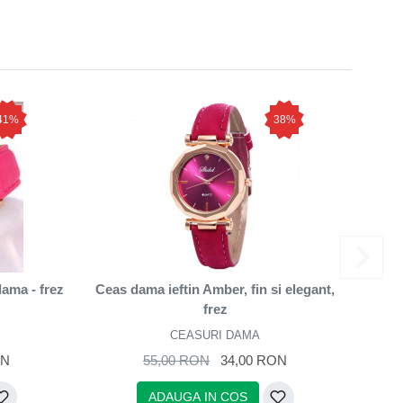
41%
38%
ama - frez
Ceas dama ieftin Amber, fin si elegant,
Cea
frez
CEASURI DAMA
ON
55,00 RON
34,00 RON
ADAUGA IN COS