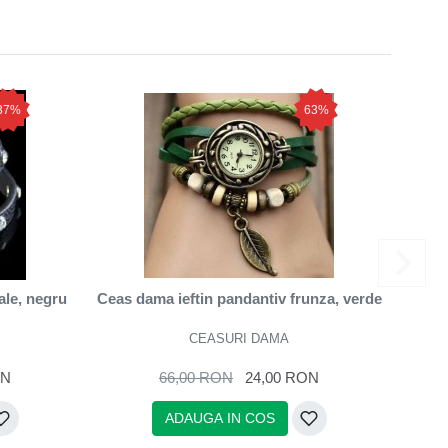
37%
63%
ale, negru
Ceas dama ieftin pandantiv frunza, verde
C
CEASURI DAMA
ON
66,00 RON
24,00 RON
ADAUGA IN COS