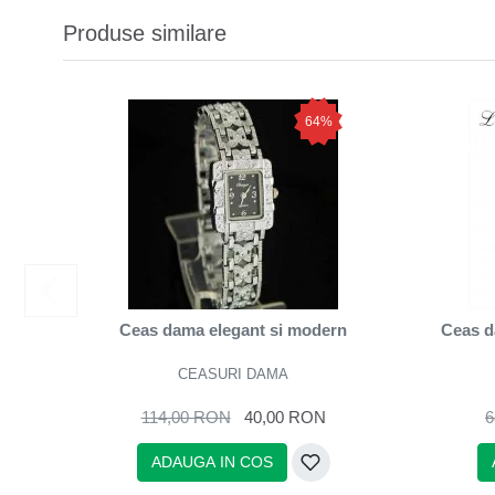
Produse similare
64%
Ceas dama elegant si modern
Ceas da
CEASURI DAMA
114,00 RON
40,00 RON
6
ADAUGA IN COS