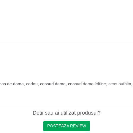
eas de dama
,
cadou
,
ceasuri dama
,
ceasuri dama ieftine
,
ceas bufnita
Detii sau ai utilizat produsul?
POSTEAZA REVIEW