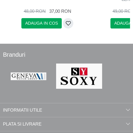
48,00 RON
37,00 RON
49,00 RO
ADAUGA IN COS
ADAUGA 
Branduri
INFORMATII UTILE
PLATA SI LIVRARE