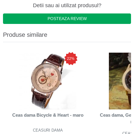
Detii sau ai utilizat produsul?
POSTEAZA REVIEW
Produse similare
22%
Ceas dama Bicycle & Heart - maro
Ceas dama, Gen
(
CEASURI DAMA
CEAS