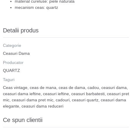
material cureluse: piele naturala
mecanism ceas: quartz
Detalii produs
Categorie
Ceasuri Dama
Producator
QUARTZ
Taguri
Ceas vintage
,
ceas de mana
,
ceas de dama
,
cadou
,
ceasuri dama
,
ceasuri dama ieftine
,
ceasuri ieftine
,
ceasuri barbatesti
,
ceasuri pret
mic
,
ceasuri dama pret mic
,
cadouri
,
ceasuri quartz
,
ceasuri dama
elegante
,
ceasuri dama reduceri
Ce spun clientii