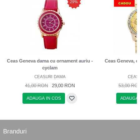
29%
Ceas Geneva dama cu ornament auriu -
Ceas Geneva, de
cyclam
CEASURI DAMA
CEAS
41,00 RON
29,00 RON
53,00 RO
ADAUGA IN COS
ADAUGA 
Branduri