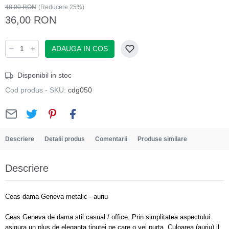
48,00 RON
(Reducere 25%)
36,00 RON
ADAUGA IN COS
Disponibil in stoc
Cod produs - SKU:
cdg050
Descriere
Detalii produs
Comentarii
Produse similare
Descriere
Ceas dama Geneva metalic - auriu
Ceas Geneva de dama stil casual / office. Prin simplitatea aspectului
asigura un plus de eleganta tinutei pe care o vei purta. Culoarea (auriu) il