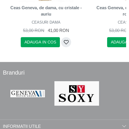
Ceas Geneva, de dama, cu cristale -
Ceas Geneva, de
auriu
ro
CEASURI DAMA
CEAS
53,00 RON
41,00 RON
53,00 RO
ADAUGA IN COS
ADAUGA 
Branduri
INFORMATII UTILE