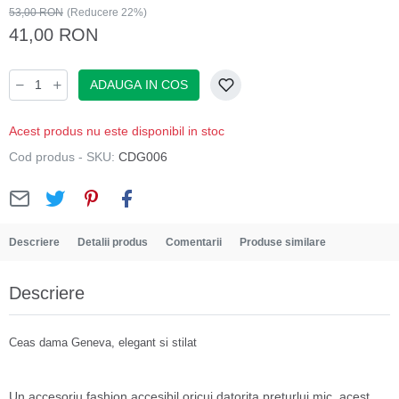
53,00 RON
(Reducere 22%)
41,00 RON
ADAUGA IN COS
Acest produs nu este disponibil in stoc
Cod produs - SKU:
CDG006
Descriere
Detalii produs
Comentarii
Produse similare
Descriere
Ceas dama Geneva, elegant si stilat
Un accesoriu fashion accesibil oricui datorita preturlui mic, acest