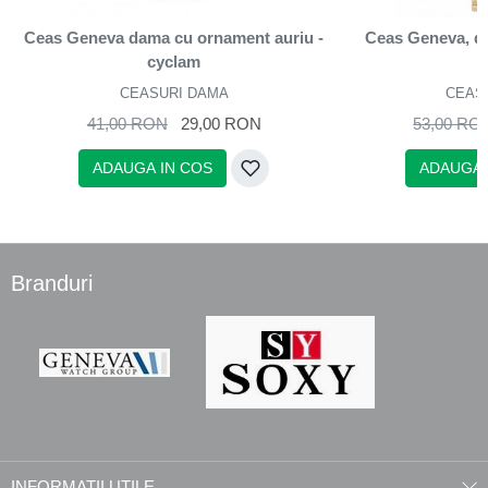
Ceas Geneva dama cu ornament auriu -
Ceas Geneva, de
cyclam
CEASURI DAMA
CEAS
41,00 RON
29,00 RON
53,00 RO
ADAUGA IN COS
ADAUGA 
Branduri
INFORMATII UTILE