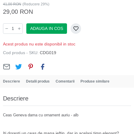
41,00 RON
(Reducere 29%)
29,00 RON
ADAUGA IN COS
Acest produs nu este disponibil in stoc
Cod produs - SKU:
CDG019
Descriere
Detalii produs
Comentarii
Produse similare
Descriere
Ceas Geneva dama cu ornament auriu - alb
Iti doresti un ceas de mana ieftin, dar in acelasi timp elegant?