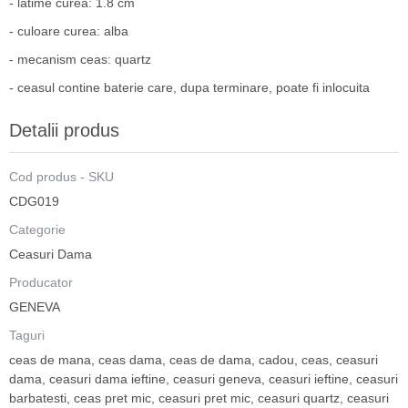
- latime curea: 1.8 cm
- culoare curea: alba
- mecanism ceas: quartz
- ceasul contine baterie care, dupa terminare, poate fi inlocuita
Detalii produs
Cod produs - SKU
CDG019
Categorie
Ceasuri Dama
Producator
GENEVA
Taguri
ceas de mana
,
ceas dama
,
ceas de dama
,
cadou
,
ceas
,
ceasuri
dama
,
ceasuri dama ieftine
,
ceasuri geneva
,
ceasuri ieftine
,
ceasuri
barbatesti
,
ceas pret mic
,
ceasuri pret mic
,
ceasuri quartz
,
ceasuri