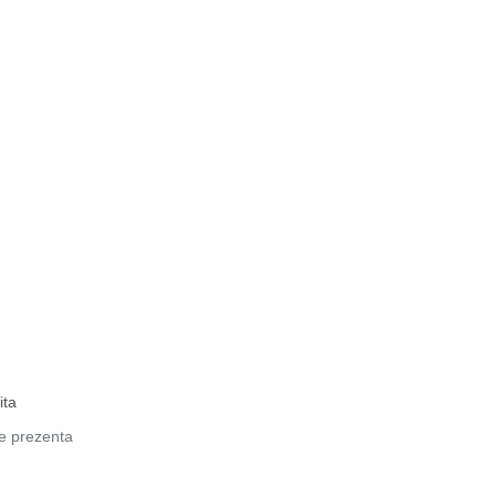
ita
ste prezenta