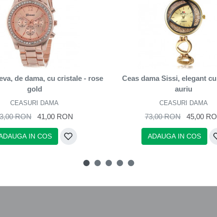
va, de dama, cu cristale - rose
Ceas dama Sissi, elegant cu 
gold
auriu
CEASURI DAMA
CEASURI DAMA
3,00 RON
41,00 RON
73,00 RON
45,00 R
ADAUGA IN COS
ADAUGA IN COS