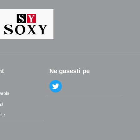
nt
Ne gasesti pe
arola
zi
ite