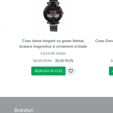
Ceas dama elegant cu geam fatetat,
Ceas Gene
bratara magnetica si ornament cristale
CEASURI DAMA
68,00 RON
38,00 RON
5
ADAUGA IN COS
Branduri