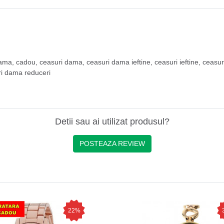
dama
,
cadou
,
ceasuri dama
,
ceasuri dama ieftine
,
ceasuri ieftine
,
ceasur
i dama reduceri
Detii sau ai utilizat produsul?
POSTEAZA REVIEW
22%