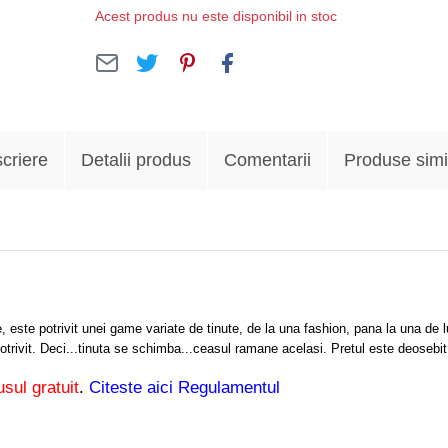
Acest produs nu este disponibil in stoc
criere
Detalii produs
Comentarii
Produse simi
este potrivit unei game variate de tinute, de la una fashion, pana la una de lux
te potrivit. Deci...tinuta se schimba...ceasul ramane acelasi. Pretul este deoseb
sul gratuit
.
Citeste aici Regulamentul