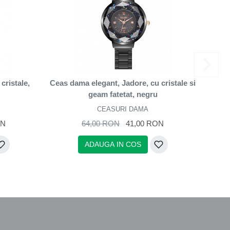
cristale,
Ceas dama elegant, Jadore, cu cristale si
Ceas 
geam fatetat, negru
CEASURI DAMA
ON
64,00 RON
41,00 RON
ADAUGA IN COS