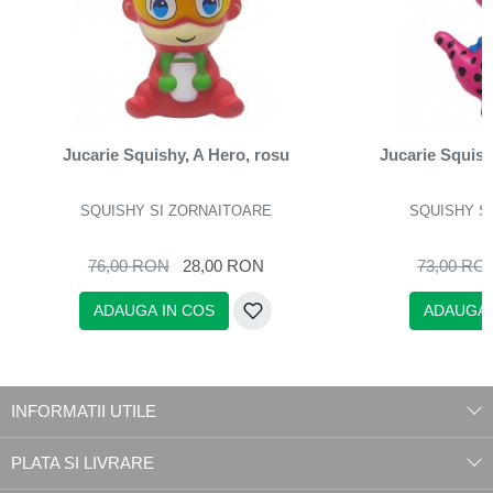
Jucarie Squishy, A Hero, rosu
Jucarie Squish
SQUISHY SI ZORNAITOARE
SQUISHY S
76,00 RON
28,00 RON
73,00 RO
ADAUGA IN COS
ADAUGA 
INFORMATII UTILE
PLATA SI LIVRARE