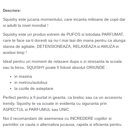
Descriere:
Squishy este jucaria momentului, care incanta milioane de copii dar
si adulti la nivel mondial !
Squishy este un produs extrem de PUFOS si totodata PARFUMAT,
care te face sa-ti doresti sa nu-l mai lasi din mana pentru ca alunga
starea de agitatie, DETENSIONEAZA, RELAXEAZA si AMUZA in
acelasi timp !
Ideal pentru un moment de relaxare dupa o zi stresanta la scoala
sau la birou, SQUISHY poate fi folosit absolut ORIUNDE :
in masina
in metrou/autobuz
la cozile de asteptare.
Perfect pentru a fi purtat in geanta, ca breloc sau ca un accesoriu
trendy, Squishy te va scoate in evidenta cu siguranta prin
ASPECTUL si PARFUMUL sau UNIC.
Noi il recomandam de asemenea cu INCREDERE copiilor si
parintilor ce cauta o alternativa jucausa, rapida si eficienta pentru