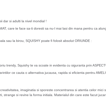
 dar si adulti la nivel mondial !
T, care te face sa-ti doresti sa nu-l mai lasi din mana pentru ca a
oala sau la birou, SQUISHY poate fi folosit absolut ORIUNDE :
cesoriu trendy, Squishy te va scoate in evidenta cu siguranta prin AS
tilor ce cauta o alternativa jucausa, rapida si eficienta pentru AMEL
 creativitatea, imaginatia si sporeste concentrarea si atentia celor mici 
, strange si revine la forma initiala. Materialul din care este facut juca