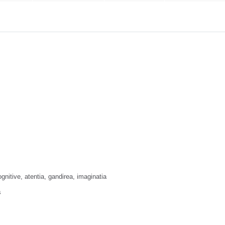
i cognitive, atentia, gandirea, imaginatia
s