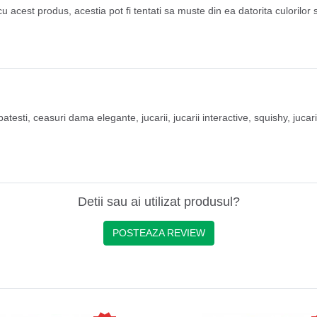
acest produs, acestia pot fi tentati sa muste din ea datorita culorilor s
batesti
,
ceasuri dama elegante
,
jucarii
,
jucarii interactive
,
squishy
,
jucar
Detii sau ai utilizat produsul?
POSTEAZA REVIEW