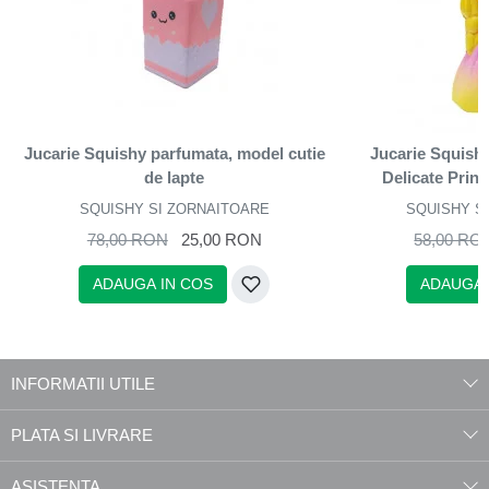
Jucarie Squishy parfumata, model cutie
Jucarie Squish
de lapte
Delicate Princ
SQUISHY SI ZORNAITOARE
SQUISHY S
78,00 RON
25,00 RON
58,00 RO
ADAUGA IN COS
ADAUGA 
INFORMATII UTILE
PLATA SI LIVRARE
ASISTENTA