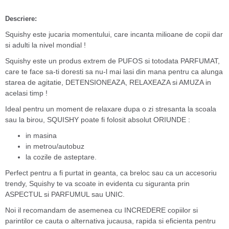
Descriere:
Squishy este jucaria momentului, care incanta milioane de copii dar
si adulti la nivel mondial !
Squishy este un produs extrem de PUFOS si totodata PARFUMAT,
care te face sa-ti doresti sa nu-l mai lasi din mana pentru ca alunga
starea de agitatie, DETENSIONEAZA, RELAXEAZA si AMUZA in
acelasi timp !
Ideal pentru un moment de relaxare dupa o zi stresanta la scoala
sau la birou, SQUISHY poate fi folosit absolut ORIUNDE :
in masina
in metrou/autobuz
la cozile de asteptare.
Perfect pentru a fi purtat in geanta, ca breloc sau ca un accesoriu
trendy, Squishy te va scoate in evidenta cu siguranta prin
ASPECTUL si PARFUMUL sau UNIC.
Noi il recomandam de asemenea cu INCREDERE copiilor si
parintilor ce cauta o alternativa jucausa, rapida si eficienta pentru